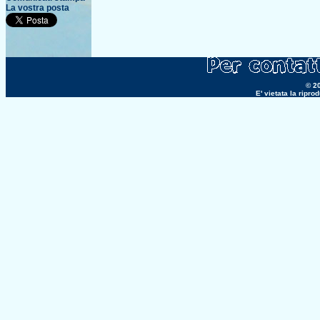
La vostra posta
© 20
E' vietata la ripr