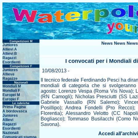
Competizioni M
News News News
Juniores
Allievi A
Allievi B
Ragazzi
I convocati per i Mondiali 
Esordienti
Competizioni F
Juniores
10/08/2013 -
Allieve
Ragazze
Il tecnico federale Ferdinando Pesci ha dirama
Nazionali
mondiali di categoria che si svolgeranno
Mondiali M
Mondiali F
agosto: Lorenzo Vespa (Roma Vis Nova); L
Europei M
(RN Camogli); Nicholas Presciutti (SS Laz
Europei F
Gabriele Vassallo (RN Salerno); Vinc
Le rubriche
Prima Pagina
Posillipo); Andrea Fondelli (Pro Recco)
A bordovasca
Florentia); Alessandro Velotto (CC Nap
Juniores
Bogliasco); Tommaso Busilacchi (Como Nu
Allievi
Savona).
Ragazzi
Esordienti
Nazionali
Accedi all'archiv
Comunicati stampa