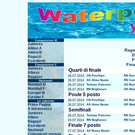
Competizioni M
Juniores
Allievi A
Raga
Allievi B
2
Ragazzi
F
Esordienti
Fina
Competizioni F
Juniores
Quarti di finale
Allieve
26.07.2014
CN Posillipo
RN Sav
Ragazze
26.07.2014
AS Alma Nuoto
RN Cam
Nazionali
Mondiali M
26.07.2014
Telimar Palermo
AS Rom
Mondiali F
26.07.2014
RN Bogliasco
GP Mod
Europei M
Poule 5 posto
Europei F
26.07.2014
CN Posillipo
AS Rom
Le rubriche
Prima Pagina
26.07.2014
AS Alma Nuoto
GP Mod
A bordovasca
Semifinali
Juniores
26.07.2014
Telimar Palermo
RN Sav
Allievi
26.07.2014
RN Bogliasco
RN Cam
Ragazzi
Finale 7 posto
Esordienti
Nazionali
27.07.2014
AS Roma Nuoto
GP Mod
Comunicati stampa