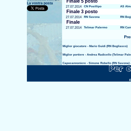
Finale 5 posto
La vostra posta
27.07.2014
CN Posillipo
AS Alm
Finale 3 posto
27.07.2014
RN Savona
RN Bog
Finale
27.07.2014
Telimar Palermo
RN Cam
Pre
Miglior giocatore -
Mario Guidi
(RN Bogliasco)
Miglior portiere -
Andrea Radicello
(Telimar Pal
Capocannoniere -
Simone Robello
(RN Savona) -
E