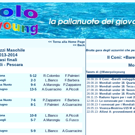
<< Torna alla Home Page
<< Back
zzi Maschile
Brutta gara degli azzurrini che p
013-2014
Il Coni: «Bare
asi finali
li - Pescara
Mon
Tweets di @Waterpoloyoung
ona
5-12
R.Colombo
F.Palmieri
06.09.16-
Il Coni: «Barelli ineleggib
ogli
2-3
L.Bianco
F.Barbera
29.08.16-
Mondiali under 18. Quarta
a Nuoto
9-4
A.Marongiu
P.Zappatore
28.08.16-
Mondiali under 18. Terza 
ugno
13-5
A.Guarracino
A.Piccoli
27.08.16-
Mondiali under 18. Secon
26.08.16-
Mondiali under 18. Risult
09.11.15-
Raduno ligure per i nati 2
a Nuoto
7-6
P.Zappatore
F.Barbera
12.08.13-
Le convocate per i mondia
ugno
8-1
F.Palmieri
A.Guarracino
10.08.13-
I convocati per i Mondial
29.05.13-
Vicenza-Mestrina U15 M si
22.05.13-
Allievi A: provvedimenti d
ona
10-8
L.Bianco
A.Piccoli
ogli
5-7
A.Marongiu
G.Fusco
ugno
5-9
L.Bianco
A.Guarracino