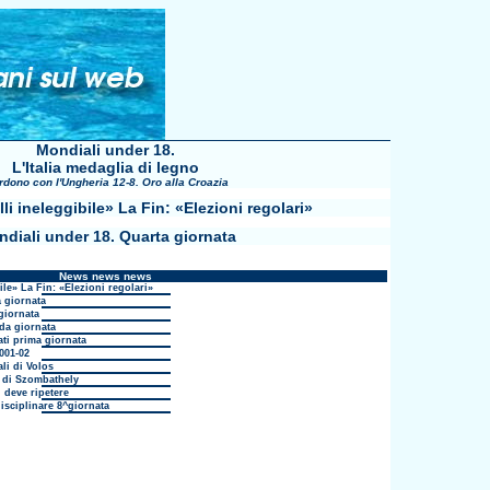
Mondiali under 18.
L'Italia medaglia di legno
erdono con l'Ungheria 12-8. Oro alla Croazia
lli ineleggibile» La Fin: «Elezioni regolari»
diali under 18. Quarta giornata
News news news
ile» La Fin: «Elezioni regolari»
 giornata
giornata
da giornata
ati prima giornata
001-02
li di Volos
i di Szombathely
 deve ripetere
isciplinare 8^giornata