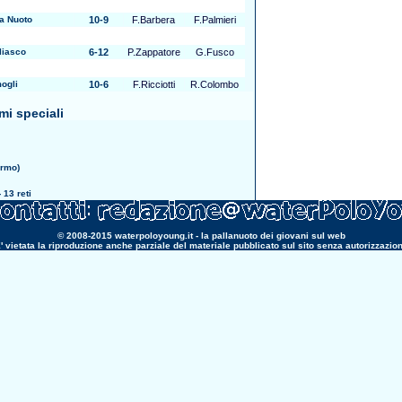
a Nuoto
10-9
F.Barbera
F.Palmieri
liasco
6-12
P.Zappatore
G.Fusco
ogli
10-6
F.Ricciotti
R.Colombo
mi speciali
ermo)
 13 reti
© 2008-2015 waterpoloyoung.it - la pallanuoto dei giovani sul web
' vietata la riproduzione anche parziale del materiale pubblicato sul sito senza autorizzazio